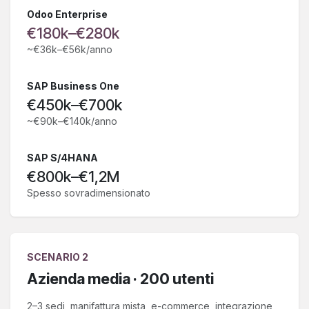
Odoo Enterprise
€180k–€280k
~€36k–€56k/anno
SAP Business One
€450k–€700k
~€90k–€140k/anno
SAP S/4HANA
€800k–€1,2M
Spesso sovradimensionato
SCENARIO 2
Azienda media · 200 utenti
2–3 sedi, manifattura mista, e-commerce, integrazione