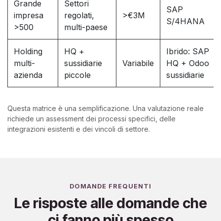
Grande
Settori
SAP
impresa
regolati,
>€3M
S/4HANA
>500
multi-paese
Holding
HQ +
Ibrido: SAP
multi-
sussidiarie
Variabile
HQ + Odoo
azienda
piccole
sussidiarie
Questa matrice è una semplificazione. Una valutazione reale
richiede un assessment dei processi specifici, delle
integrazioni esistenti e dei vincoli di settore.
DOMANDE FREQUENTI
Le risposte alle domande che
ci fanno più spesso