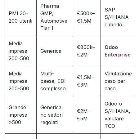
Pharma
SAP
PMI 30–
GMP,
€500k–
S/4HANA
200 utenti
Automotive
€1,5M
o ibrido
Tier 1
Media
€800k–
Odoo
impresa
Generica
€2M
Enterprise
200–500
Media
Multi-
Valutazione
€1,5M–
impresa
paese, EDI
caso per
€3M
200–500
complesso
caso
Odoo o
Grande
Generica,
€2M–
S/4HANA,
impresa
no settori
€5M
valutare
>500
regolati
TCO